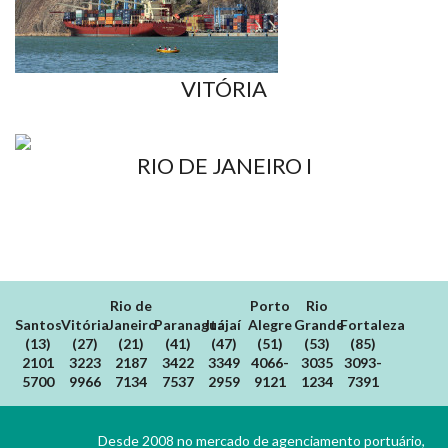
VITÓRIA
RIO DE JANEIRO I
Rio de
Porto
Rio
Santos
Vitória
Janeiro
Paranaguá
Itajaí
Alegre
Grande
Fortaleza
(13)
(27)
(21)
(41)
(47)
(51)
(53)
(85)
2101
3223
2187
3422
3349
4066-
3035
3093-
5700
9966
7134
7537
2959
9121
1234
7391
Desde 2008 no mercado de agenciamento portuário,